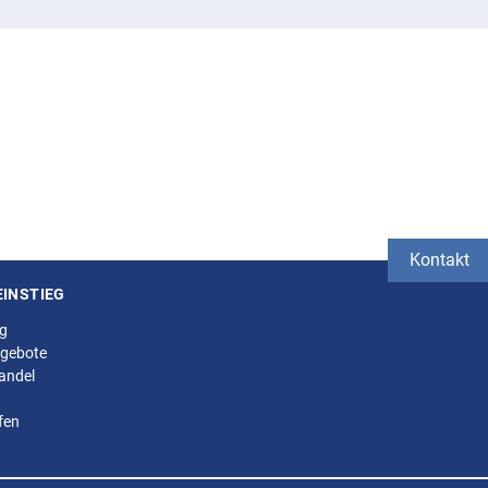
Kontakt
EINSTIEG
ng
gebote
andel
fen