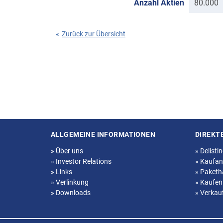
Anzahl Aktien
80.000
«
Zurück zur Übersicht
ALLGEMEINE INFORMATIONEN
DIREKT
Seitenstruktur
»
Über uns
»
Delisti
»
Investor Relations
»
Kaufan
»
Links
»
Paketh
»
Verlinkung
»
Kaufen
»
Downloads
»
Verkau