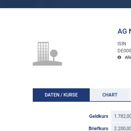
AG N
ISIN
DE000
All
DATEN / KURSE
CHART
Geldkurs
1.782,0
Briefkurs
2.200,0