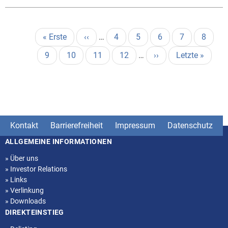
Seitennummerierung
Erste
« Erste
Vorherige
‹‹
…
Page
4
Page
5
Page
6
Page
7
Aktuell
8
Seite
Seite
Seite
Page
9
Page
10
Page
11
Page
12
…
Nächste
››
Letzte
Letzte »
Seite
Seite
Kontakt
Barrierefreiheit
Impressum
Datenschutz
ALLGEMEINE INFORMATIONEN
Seitenstruktur
»
Über uns
»
Investor Relations
»
Links
»
Verlinkung
»
Downloads
DIREKTEINSTIEG