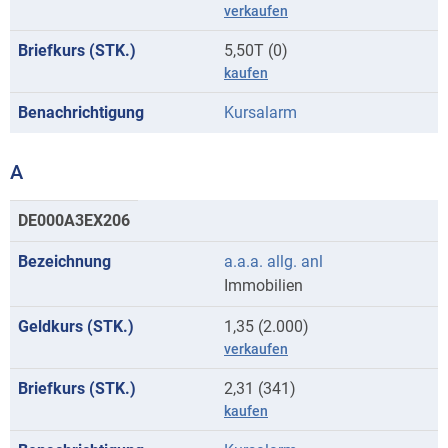
verkaufen
5,50T (0)
kaufen
Kursalarm
A
Kurse
DE000A3EX206
mit
a.a.a. allg. anl
Anfangsbuchstaben
Immobilien
A
1,35 (2.000)
verkaufen
2,31 (341)
kaufen