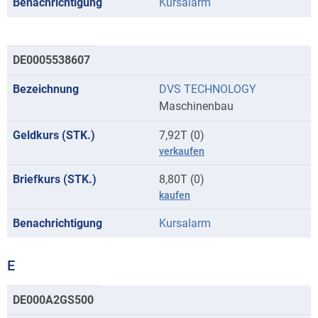
Kursalarm
DE0005538607
DVS TECHNOLOGY
Maschinenbau
7,92T (0)
verkaufen
8,80T (0)
kaufen
Kursalarm
E
Kurse
DE000A2GS500
mit