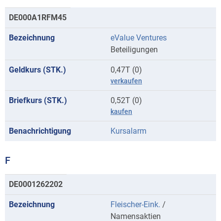
DE000A1RFM45
eValue Ventures
Beteiligungen
0,47T (0)
verkaufen
0,52T (0)
kaufen
Kursalarm
F
Kurse
DE0001262202
mit
Fleischer-Eink.
/
Anfangsbuchstaben
Namensaktien
F