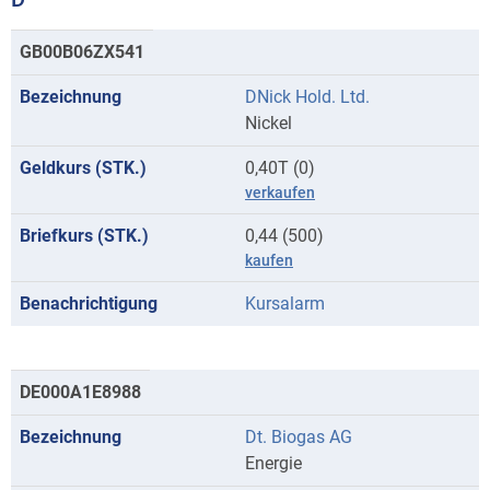
Kurse
GB00B06ZX541
mit
DNick Hold. Ltd.
Anfangsbuchstaben
Nickel
D
0,40T (0)
verkaufen
0,44 (500)
kaufen
Kursalarm
DE000A1E8988
Dt. Biogas AG
Energie