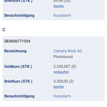
45,98 (30)
kaufen
Kursalarm
C
Kurse
DE0006771504
mit
Camera Work AG
Anfangsbuchstaben
Photokunst
C
2.250,00T (0)
verkaufen
3.300,00 (2)
kaufen
Kursalarm