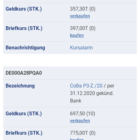
357,30T (0)
verkaufen
397,00T (0)
kaufen
Kursalarm
DE000A28PQA0
CoBa P3-Z./20
/ per
31.12.2020 gekünd.
Bank
697,50 (10)
verkaufen
775,00T (0)