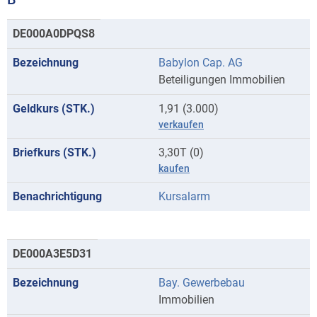
Kurse
DE000A0DPQS8
mit
Babylon Cap. AG
Anfangsbuchstaben
Beteiligungen Immobilien
B
1,91 (3.000)
verkaufen
3,30T (0)
kaufen
Kursalarm
DE000A3E5D31
Bay. Gewerbebau
Immobilien