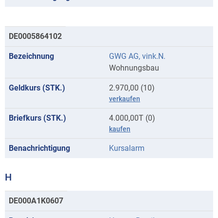
DE0005864102
GWG AG, vink.N.
Wohnungsbau
2.970,00 (10)
verkaufen
4.000,00T (0)
kaufen
Kursalarm
H
Kurse
DE000A1K0607
mit