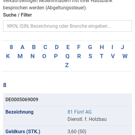
verkaufswilligen Aktieninhabern mit ihrer Hausbank
besprochen werden (Abgeltungssteuer).
Suche / Filter
8
A
B
C
D
E
F
G
H
I
J
K
M
N
O
P
Q
R
S
T
V
W
Z
8
Kurse
DE0005069009
mit
81 Fünf AG
Anfangsbuchstaben
Dienstl. f. Holzbau
8
3,60 (50)