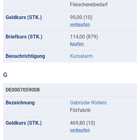
Fleischereibedarf
99,00 (10)
verkaufen
114,00 (879)
kaufen
Kursalarm
G
Kurse
DE0007059008
mit
Gebrüder Röders
Anfangsbuchstaben
Filzfabrik
G
469,80 (10)
verkaufen