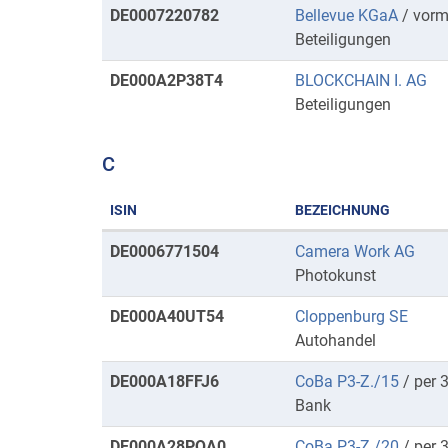
DE0007220782
Bellevue KGaA
/ vorm
Beteiligungen
DE000A2P38T4
BLOCKCHAIN I. AG
Beteiligungen
C
ISIN
BEZEICHNUNG
Kurse
DE0006771504
Camera Work AG
mit
Photokunst
Anfangsbuchstaben
DE000A40UT54
Cloppenburg SE
C
Autohandel
DE000A18FFJ6
CoBa P3-Z./15
/ per 
Bank
DE000A28PQA0
CoBa P3-Z./20
/ per 