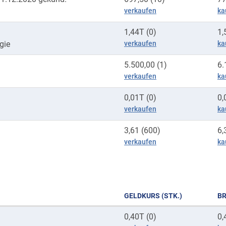
verkaufen
ka
1,44T (0)
1,
gie
verkaufen
ka
5.500,00 (1)
6.
verkaufen
ka
0,01T (0)
0,
verkaufen
ka
3,61 (600)
6,
verkaufen
ka
GELDKURS (STK.)
BR
0,40T (0)
0,