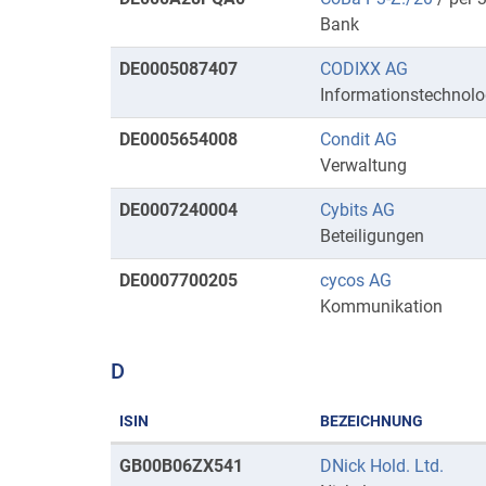
Bank
DE0005087407
CODIXX AG
Informationstechnolo
DE0005654008
Condit AG
Verwaltung
DE0007240004
Cybits AG
Beteiligungen
DE0007700205
cycos AG
Kommunikation
D
ISIN
BEZEICHNUNG
Kurse
GB00B06ZX541
DNick Hold. Ltd.