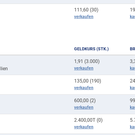
111,60 (30)
19
verkaufen
ka
GELDKURS (STK.)
BR
1,91 (3.000)
3,
lien
verkaufen
ka
135,00 (190)
24
verkaufen
ka
600,00 (2)
99
verkaufen
ka
2.400,00T (0)
5.
verkaufen
ka