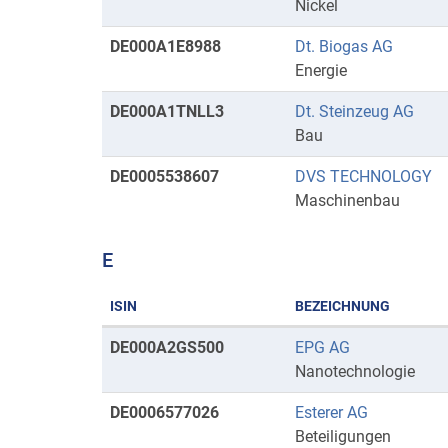
mit
Nickel
Anfangsbuchstaben
DE000A1E8988
Dt. Biogas AG
D
Energie
DE000A1TNLL3
Dt. Steinzeug AG
Bau
DE0005538607
DVS TECHNOLOGY
Maschinenbau
E
ISIN
BEZEICHNUNG
Kurse
DE000A2GS500
EPG AG
mit
Nanotechnologie
Anfangsbuchstaben
DE0006577026
Esterer AG
E
Beteiligungen