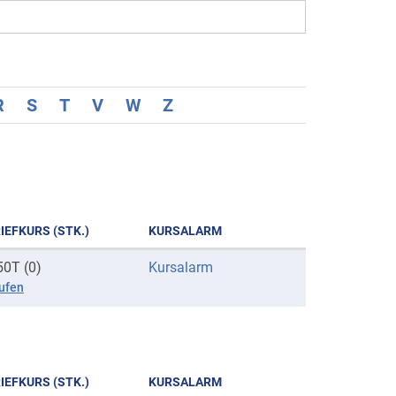
R
S
T
V
W
Z
IEFKURS (STK.)
KURSALARM
50T (0)
Kursalarm
ufen
IEFKURS (STK.)
KURSALARM