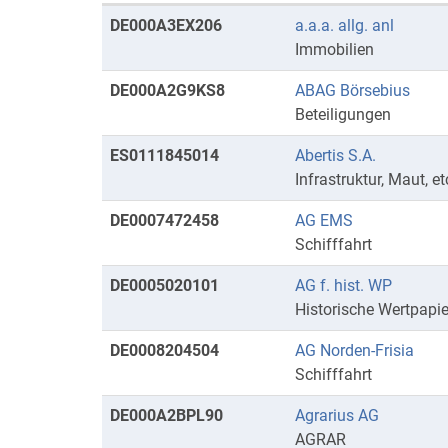
Kurse
DE000A3EX206
a.a.a. allg. anl
mit
Immobilien
Anfangsbuchstaben
DE000A2G9KS8
ABAG Börsebius
A
Beteiligungen
ES0111845014
Abertis S.A.
Infrastruktur, Maut, et
DE0007472458
AG EMS
Schifffahrt
DE0005020101
AG f. hist. WP
Historische Wertpapie
DE0008204504
AG Norden-Frisia
Schifffahrt
DE000A2BPL90
Agrarius AG
AGRAR