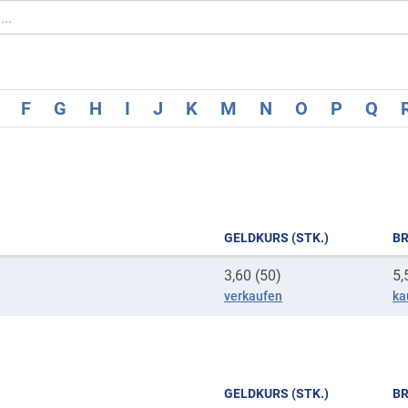
F
G
H
I
J
K
M
N
O
P
Q
GELDKURS (STK.)
BR
3,60 (50)
5,
verkaufen
ka
GELDKURS (STK.)
BR