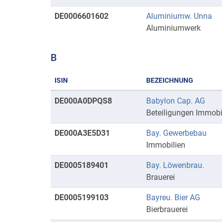
DE0006601602
Aluminiumw. Unna
Aluminiumwerk
B
ISIN
BEZEICHNUNG
Kurse
DE000A0DPQS8
Babylon Cap. AG
mit
Beteiligungen Immobi
Anfangsbuchstaben
DE000A3E5D31
Bay. Gewerbebau
B
Immobilien
DE0005189401
Bay. Löwenbrau.
Brauerei
DE0005199103
Bayreu. Bier AG
Bierbrauerei