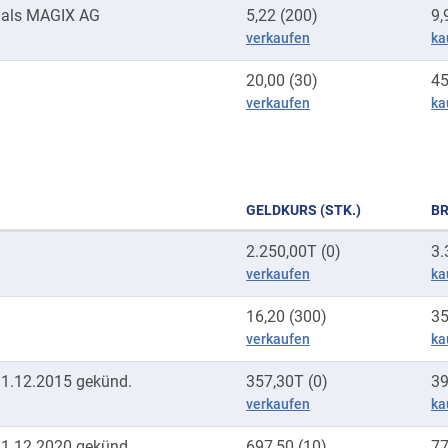
als MAGIX AG
5,22 (200)
9,
verkaufen
ka
20,00 (30)
45
verkaufen
ka
GELDKURS (STK.)
BR
2.250,00T (0)
3.
verkaufen
ka
16,20 (300)
35
verkaufen
ka
31.12.2015 gekünd.
357,30T (0)
39
verkaufen
ka
31.12.2020 gekünd.
697,50 (10)
77