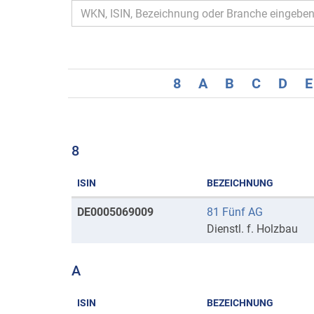
8
A
B
C
D
E
8
ISIN
BEZEICHNUNG
Kurse
DE0005069009
81 Fünf AG
mit
Dienstl. f. Holzbau
Anfangsbuchstaben
8
A
ISIN
BEZEICHNUNG